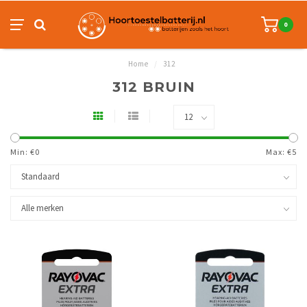
0
Home
/
312
312 BRUIN
Min: €
0
Max: €
5