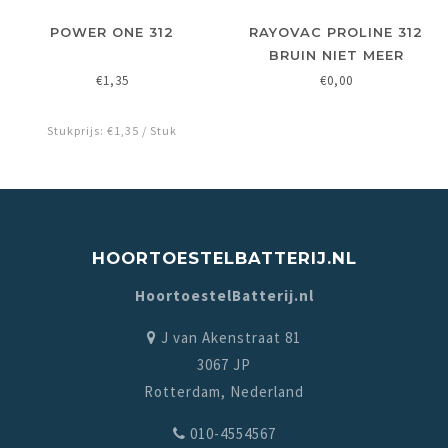
POWER ONE 312
RAYOVAC PROLINE 312
BRUIN NIET MEER
LEVERBAAR
€1,35
€0,00
Stukprijs: €1,35 / Stuk
HOORTOESTELBATTERIJ.NL
HoortoestelBatterij.nl
J van Akenstraat 81
3067 JP
Rotterdam, Nederland
010-4554567