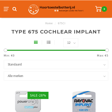
0
Home
/
675CI
TYPE 675 COCHLEAR IMPLANT
Min: €
0
Max: €
5
SALE-28%