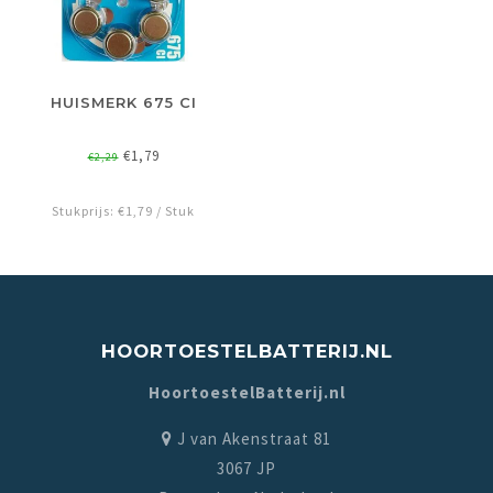
HUISMERK 675 CI
€1,79
€2,29
Stukprijs: €1,79 / Stuk
HOORTOESTELBATTERIJ.NL
HoortoestelBatterij.nl
J van Akenstraat 81
3067 JP