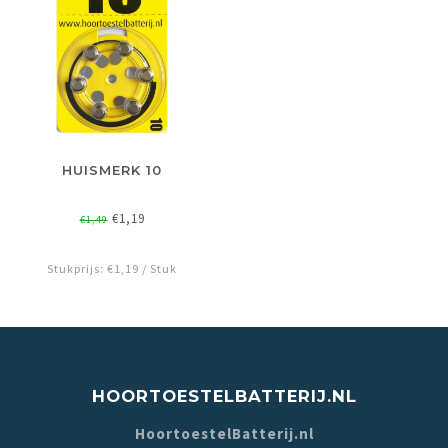
HUISMERK 10
€1,19
€1,49
Stukprijs: €1,19 / Stuk
HOORTOESTELBATTERIJ.NL
HoortoestelBatterij.nl