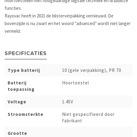
hoortoestellen met hoogwaardige digitale techniek en draadloze
functies.
Rayovac heeft in 2021 de blisterverpakking vernieuwd. De
bovenzijde is nu zwart en het woord "advanced" wordt niet langer
vermeld.
SPECIFICATIES
Type batterij
10 (gele verpakking), PR 70
Batterij
Hoortoestel
toepassing
Voltage
1.45V
Stroomsterkte
Niet gespecifieerd door
fabrikant
Grootte