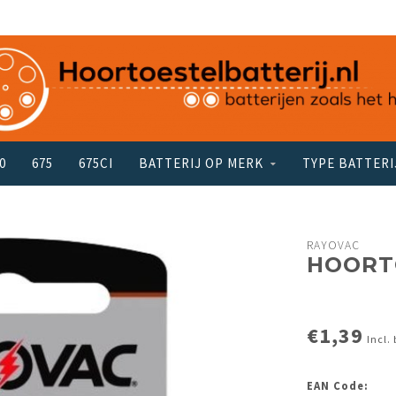
0
675
675CI
BATTERIJ OP MERK
TYPE BATTERI
RAYOVAC
HOORTO
€1,39
Incl.
EAN Code: