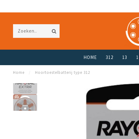
HOME
312
13
1
Home
/
Hoortoestelbatterij type 312