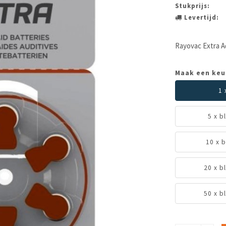
Stukprijs:
Levertijd:
Rayovac Extra A
Maak een keu
1 
5 x b
10 x b
20 x b
50 x b