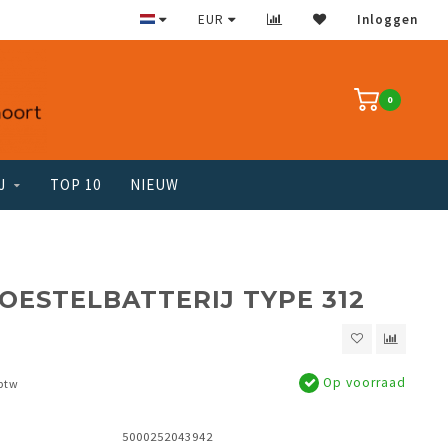
EUR
Inloggen
0
J
TOP 10
NIEUW
ESTELBATTERIJ TYPE 312
Op voorraad
 btw
5000252043942