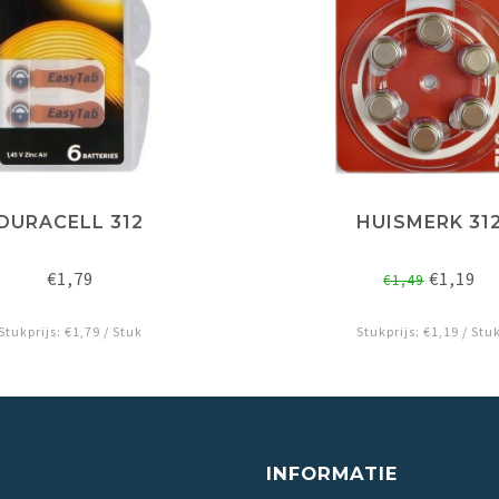
DURACELL 312
HUISMERK 31
€1,79
€1,19
€1,49
Stukprijs: €1,79 / Stuk
Stukprijs: €1,19 / Stu
INFORMATIE