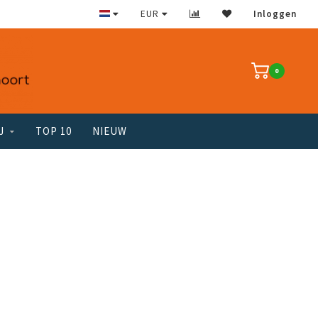
EUR
Inloggen
0
J
TOP 10
NIEUW