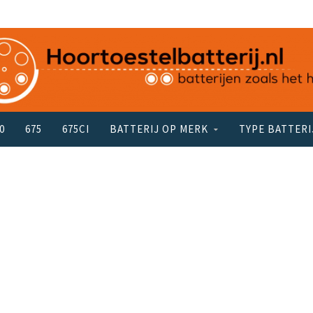
0
675
675CI
BATTERIJ OP MERK
TYPE BATTERI