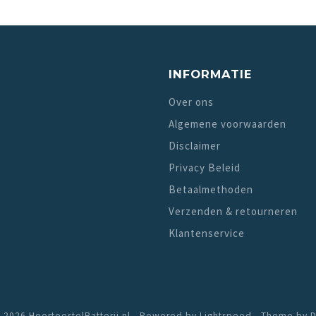
INFORMATIE
Over ons
Algemene voorwaarden
Disclaimer
Privacy Beleid
Betaalmethoden
Verzenden & retourneren
Klantenservice
 2026 HoortoestelBatterij.nl - Powered by
Lightspeed
- Theme by
D