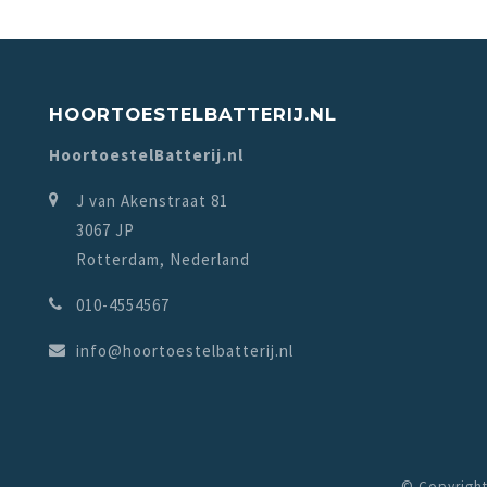
HOORTOESTELBATTERIJ.NL
HoortoestelBatterij.nl
J van Akenstraat 81
3067 JP
Rotterdam, Nederland
010-4554567
info@hoortoestelbatterij.nl
© Copyright