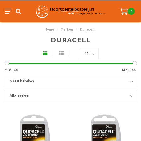
0
Home
/
Merken
/
Duracell
DURACELL
Min: €
0
Max: €
5