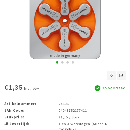
€1,35
Op voorraad
Incl. btw
Artikelnummer:
24606
EAN Code:
04043752177411
Stukprijs:
€1,35 / Stuk
Levertijd:
1 en 3 werkdagen (Alleen NL
mogelijk)