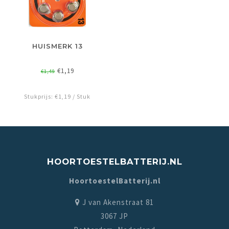
HUISMERK 13
€1,19
€1,49
Stukprijs: €1,19 / Stuk
HOORTOESTELBATTERIJ.NL
HoortoestelBatterij.nl
J van Akenstraat 81
3067 JP