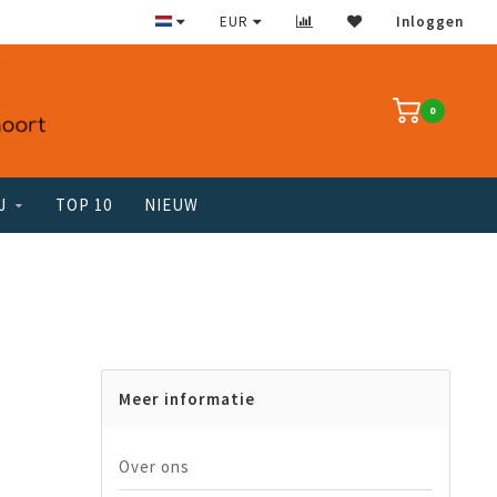
EUR
Inloggen
0
J
TOP 10
NIEUW
Meer informatie
Over ons