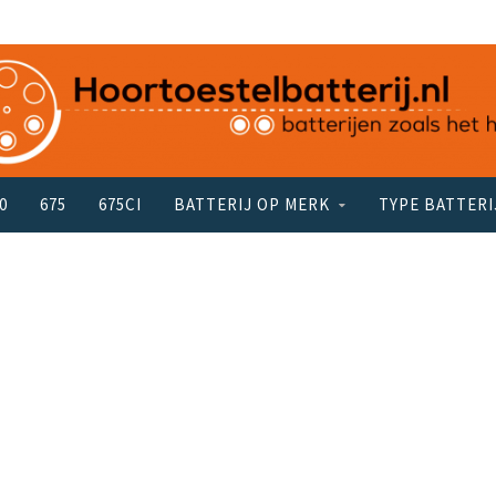
0
675
675CI
BATTERIJ OP MERK
TYPE BATTERI