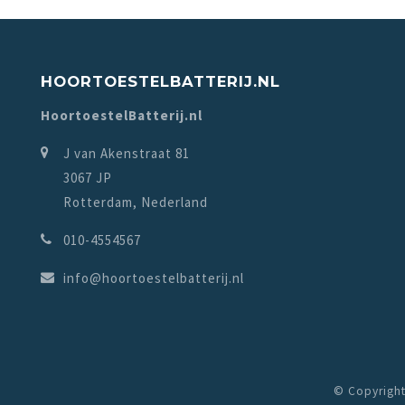
HOORTOESTELBATTERIJ.NL
HoortoestelBatterij.nl
J van Akenstraat 81
3067 JP
Rotterdam, Nederland
010-4554567
info@hoortoestelbatterij.nl
© Copyright