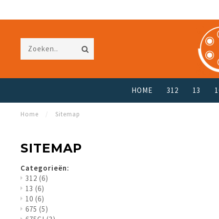
HOME
312
13
1
Home
/
Sitemap
SITEMAP
Categorieën:
312
(6)
13
(6)
10
(6)
675
(5)